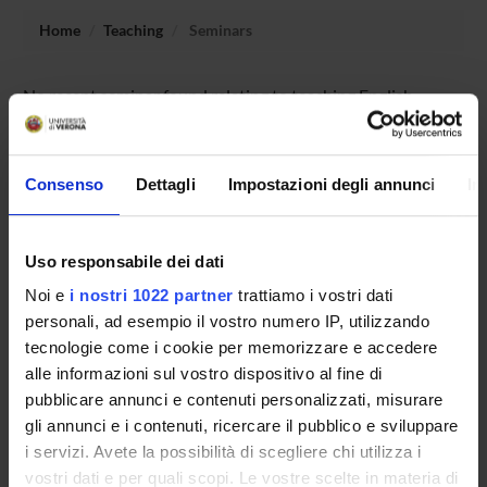
Home
Teaching
Seminars
No recent seminar found relating to teaching English
literature 1.
Consenso
Dettagli
Impostazioni degli annunci
In
STUDYING
Uso responsabile dei dati
COURSES
Noi e
i nostri 1022 partner
trattiamo i vostri dati
PHD PROGRAMMES AND POSTGRADUATE
personali, ad esempio il vostro numero IP, utilizzando
COURSES
tecnologie come i cookie per memorizzare e accedere
alle informazioni sul vostro dispositivo al fine di
Contacts
pubblicare annunci e contenuti personalizzati, misurare
People
gli annunci e i contenuti, ricercare il pubblico e sviluppare
i servizi. Avete la possibilità di scegliere chi utilizza i
Places
vostri dati e per quali scopi. Le vostre scelte in materia di