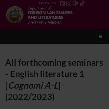
Follow on
Toggl
All forthcoming seminars
- English literature 1
[
Cognomi A-L
] -
(2022/2023)