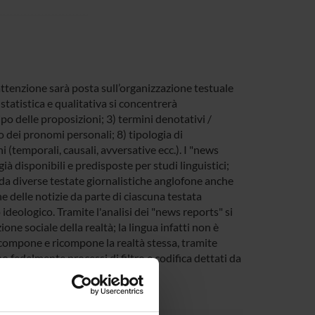
’attenzione sarà posta sull’organizzazione testuale
i statistica e qualitativa si concentrerà
ipo delle proposizioni; 3) termini denotativi /
o dei pronomi personali; 8) tipologia di
i (temporali, causali, avversative ecc.). I "news
à disponibili e predisposte per studi linguistici;
ti da diverse testate giornalistiche anglofone anche
ne delle notizie da parte di ciascuna testata
ideologico. Tramite l'analisi dei "news reports" si
ione sociale della realtà; la lingua infatti non è
scompone e ricompone la realtà stessa, tramite
ono fedelmente processi di filtro e codifica dettati da