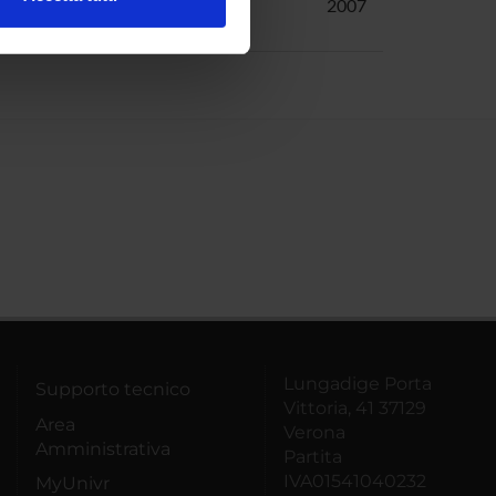
xford University
Facchinetti,
2007
l media e per analizzare il
Roberta
ostri partner che si occupano
azioni che hai fornito loro o
Lungadige Porta
Supporto tecnico
Vittoria, 41 37129
Area
Verona
Amministrativa
Partita
IVA01541040232
MyUnivr