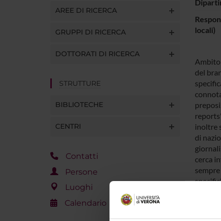
Diparti
AREE DI RICERCA
Respons
locali)
GRUPPI DI RICERCA
DOTTORATI DI RICERCA
Ambito d
del bran
specific
STRUTTURE
connotat
BIBLIOTECHE
preposiz
reports"
CENTRI
inoltre 
di nazio
giornali
Contatti
cerca in
sempre 
Persone
specific
Luoghi
schemi i
Calendario