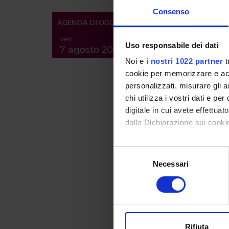
ENTI
Consenso
AGENDA DI OGGI
ven
Uso responsabile dei dati
7 agosto 2026
Noi e
i nostri 1022 partner
t
PART
cookie per memorizzare e acce
personalizzati, misurare gli an
Roberta
chi utilizza i vostri dati e pe
digitale in cui avete effettua
dalla Dichiarazione sui cookie
AREE 
Con il tuo consenso, vorrem
Selezione
Lingua 
raccogliere informazi
Necessari
del
Gramm
Identificare il tuo di
consenso
digitali).
PUBBLI
Approfondisci come vengono el
modificare o ritirare il tuo 
TITOL
Rifiuta