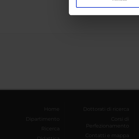
Review
Utilizziamo i cookie per perso
Press
nostro traffico. Condividiamo 
di analisi dei dati web, pubbl
che hanno raccolto dal tuo uti
Home
Dottorati di ricerca
Dipartimento
Corsi di
Perfezionamento
Ricerca
Contatti e mappa
Didattica