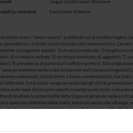
menti
Lingue e Letterature Straniere
abili (o referenti
Facchinetti Roberta
i studio sono i "news reports" pubblicati sui quotidiani inglesi. L
o giornalistico, a livello sia strutturale che contenutistico. L’analis
amente sui seguenti aspetti: 1) struttura testuale; 2) lunghezza e t
ivi; 4) struttura verbale; 5) struttura nominale; 6) aggettivi; 7) us
ioni; 9) prevalenza di particolari suffissi e prefissi; 10) congiunzion
 sono prevalentemente tratti da banche-dati (corpora linguistici) gi
saranno selezionati articoli simili a livello contenutistico, ma trat
ni differenti. In tal modo vengono analizzati gli stili di presentazio
stica, sulla base del proprio specifico background socio-culturale o 
fine di studiare le potenzialità della lingua in generale nella costruz
uno specchio obiettivo della realtà, bensì un mezzo che rifrange, 
he strutture lessicali, sintattiche e testuali che a loro volta riflett
deologici o socio-culturali.