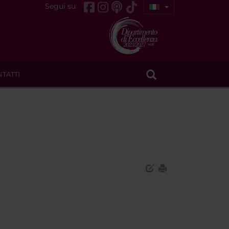
Segui su
TATTI