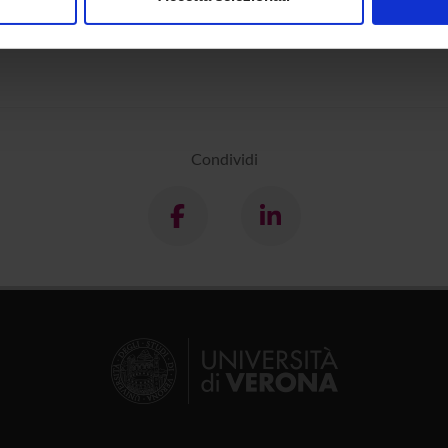
 of: Los, Bettelou (2005) "The Rise of the To-Infinitive", Oxford, O
nalizzare contenuti ed annunci, per fornire funzionalità dei socia
inoltre informazioni sul modo in cui utilizzi il nostro sito con i n
icità e social media, i quali potrebbero combinarle con altre inform
lizzo dei loro servizi.
Condividi