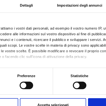
 FINANZIATORI:
Dettagli
Impostazioni degli annunci
Finanziamento:
assegnato e gestito dal 
rattiamo i vostri dati personali, ad esempio il vostro numero IP, 
ECIPANTI AL PROGETTO
dere alle informazioni sul vostro dispositivo al fine di pubblica
nunci e i contenuti, ricercare il pubblico e sviluppare i servizi. A
 Facchinetti
Professore ordinario
r quali scopi. Le vostre scelte in materia di privacy sono applicabi
to le vostre scelte. È possibile modificare o revocare il proprio 
 o facendo clic sull'icona di attivazione della privacy.
DI RICERCA COINVOLTE DAL PROGETTO
mo anche:
e linguistica inglese
oni sulla tua posizione geografica, con un'approssimazione di qu
Preferenze
Statistiche
ar and Syntax – Grammatik und Syntax
spositivo, scansionandolo attivamente alla ricerca di caratteristich
CAZIONI
aborati i tuoi dati personali e imposta le tue preferenze nella
s
consenso in qualsiasi momento dalla Dichiarazione sui cookie.
O
Accetta selezionati