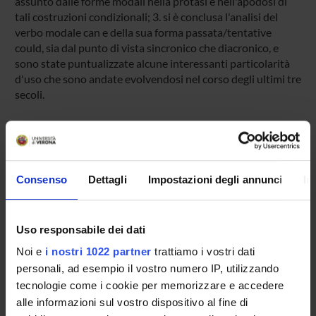
assunto dalle forme modali nella protasi e nell'apodosi di
tali costruzioni condizionali; 3. si è conclusa l'analisi del
verbo modale can e della sua forma passata/tentative
could, sia dal punto di vista sincronico che diacronico, e
sono state puntualizzate alcune interessanti particolarità
d'uso che sono andate evolvendosi nel corso degli ultimi tre
secoli.
ENTI FINANZIATORI:
Finanziamento:
assegnato e gestito dal Dipartimento
Consenso
Dettagli
Impostazioni degli annunci
In
Uso responsabile dei dati
PARTECIPANTI AL PROGETTO
Noi e
i nostri 1022 partner
trattiamo i vostri dati
Roberta Facchinetti
personali, ad esempio il vostro numero IP, utilizzando
Professore ordinario
tecnologie come i cookie per memorizzare e accedere
alle informazioni sul vostro dispositivo al fine di