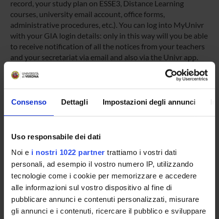
record, your study plan on ESSE3, Distance Learning
courses, university email account, office forms,
administrative procedures, etc.). You can log into MyUnivr
with your GIA login details: only in this way will you be able
to receive notification of all the notices from your teachers
and your secretariat via email and also via the Univr app.
MYUNIVR
Consenso
Dettagli
Impostazioni degli annunci
In
Overview
Uso responsabile dei dati
Enrolment Policy
Noi e
i nostri 1022 partner
trattiamo i vostri dati
Prepare for your admissions tests with Univr
personali, ad esempio il vostro numero IP, utilizzando
ENTRY REQUIREMENTS (OFA)
tecnologie come i cookie per memorizzare e accedere
Courses
alle informazioni sul vostro dispositivo al fine di
Academic Calendar
pubblicare annunci e contenuti personalizzati, misurare
Lesson timetable
gli annunci e i contenuti, ricercare il pubblico e sviluppare
Degree Programme