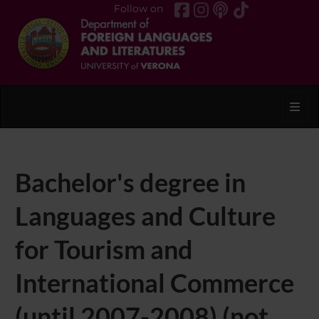
Follow on
Toggl
Bachelor's degree in
Languages and Culture
for Tourism and
International Commerce
(until 2007-2008) (not