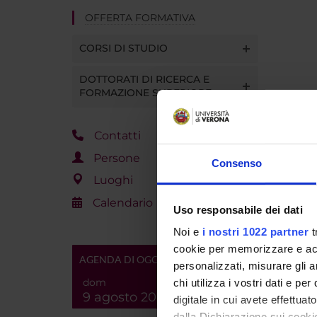
OFFERTA FORMATIVA
CORSI DI STUDIO
DOTTORATI DI RICERCA E
FORMAZIONE SUPERIORE
Contatti
Persone
Consenso
Luoghi
Calendario
Uso responsabile dei dati
Noi e
i nostri 1022 partner
t
cookie per memorizzare e acce
AGENDA DI OGGI
personalizzati, misurare gli an
dom
chi utilizza i vostri dati e pe
9 agosto 2026
digitale in cui avete effettua
dalla Dichiarazione sui cookie