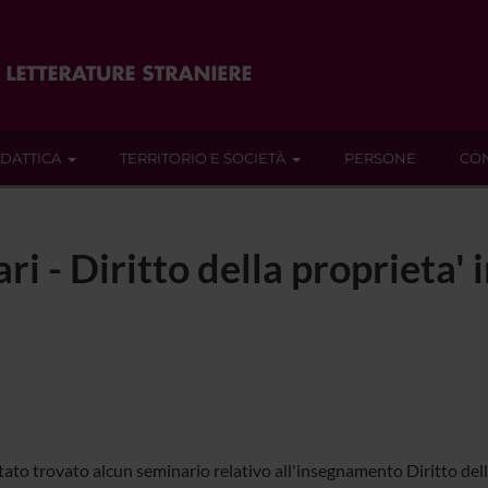
IDATTICA
TERRITORIO E SOCIETÀ
PERSONE
CON
ri - Diritto della proprieta' i
ato trovato alcun seminario relativo all'insegnamento Diritto della