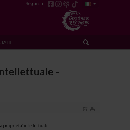
Segui su
TATTI
ntellettuale -
 proprieta' intellettuale.