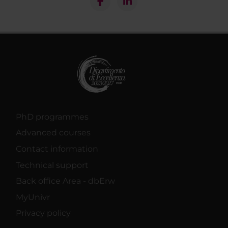
PhD programmes
Advanced courses
Contact information
Technical support
Back office Area - dbErw
MyUnivr
Privacy policy