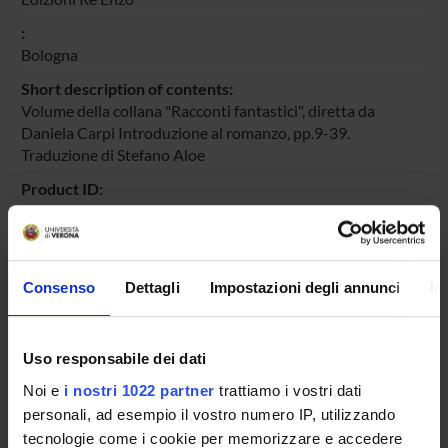
:
Bologna
Short description of contents:
Volume della collana "Racconti fantastici", diretta da
Daniela Carpi Introduzione al romanzo, pp.9-39.
Traduzione di Stefano Aloe
Product ID:
361
Handle IRIS:
11562/-361
Consenso
Dettagli
Impostazioni degli annunci
In
Bibliographic citation:
V.K. Kjuchel'beker,
L'ultimo dei Colonna. Romanzo
, eds.
Stefano Aloe
,
Bologna
,
Edizioni Re Enzo
,
2000
Uso responsabile dei dati
Consulta la scheda completa presente nel
repository
Noi e
i nostri 1022 partner
trattiamo i vostri dati
personali, ad esempio il vostro numero IP, utilizzando
istituzionale della Ricerca di Ateneo
tecnologie come i cookie per memorizzare e accedere