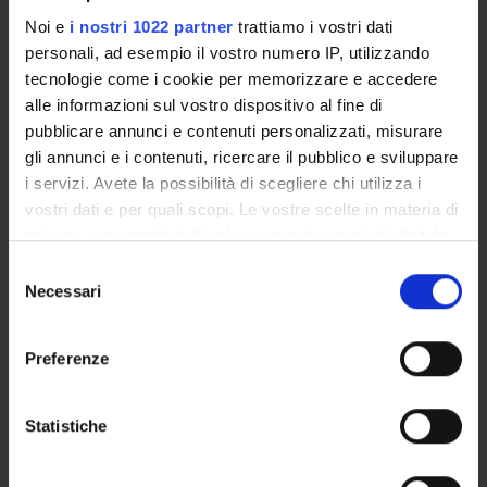
Noi e
i nostri 1022 partner
trattiamo i vostri dati
Stefano Neri
personali, ad esempio il vostro numero IP, utilizzando
Associate Professor
tecnologie come i cookie per memorizzare e accedere
alle informazioni sul vostro dispositivo al fine di
pubblicare annunci e contenuti personalizzati, misurare
RESEARCH AREAS INVOLVED IN THE PROJECT
gli annunci e i contenuti, ricercare il pubblico e sviluppare
i servizi. Avete la possibilità di scegliere chi utilizza i
Letterature iberiche e ispano-americane
vostri dati e per quali scopi. Le vostre scelte in materia di
Romance
privacy sono applicabili solo su questa proprietà digitale
Letterature iberiche e ispano-americane
in cui avete effettuato le vostre scelte. È possibile
Selezione
Romanic languages: Spanish
modificare o revocare il proprio consenso in qualsiasi
Necessari
del
momento dalla Dichiarazione sui cookie o facendo clic
consenso
Letterature iberiche e ispano-americane
sull'icona di attivazione della privacy.
Spanish Critical Theory & Poetics
Preferenze
Con il tuo consenso, vorremmo anche:
raccogliere informazioni sulla tua posizione
Statistiche
geografica, con un'approssimazione di qualche
metro,
ACTIVITIES