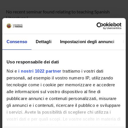
No recent seminar found relating to teaching Spanish
Literature I.
Consenso
Dettagli
Impostazioni degli annunci
In
STUDYING
COURSES
Uso responsabile dei dati
PHD PROGRAMMES AND POSTGRADUATE
Noi e
i nostri 1022 partner
trattiamo i vostri dati
COURSES
personali, ad esempio il vostro numero IP, utilizzando
tecnologie come i cookie per memorizzare e accedere
Contacts
alle informazioni sul vostro dispositivo al fine di
People
pubblicare annunci e contenuti personalizzati, misurare
gli annunci e i contenuti, ricercare il pubblico e sviluppare
Places
i servizi. Avete la possibilità di scegliere chi utilizza i
Calendar
vostri dati e per quali scopi. Le vostre scelte in materia di
privacy sono applicabili solo su questa proprietà digitale