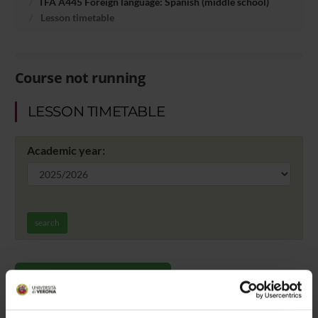
TFA A445 Foreign language: Spanish (middle school)
Lesson timetable
Course not running
LESSON TIMETABLE
Academic year:
search
Go to lesson schedule