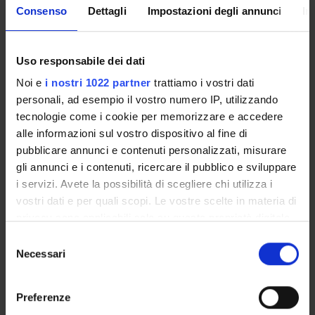
Consenso
Dettagli
Impostazioni degli annunci
In
Overview
Enrolment Policy
Uso responsabile dei dati
Courses
Noi e
i nostri 1022 partner
trattiamo i vostri dati
Academic Calendar
personali, ad esempio il vostro numero IP, utilizzando
Lesson timetable
tecnologie come i cookie per memorizzare e accedere
Degree Programme
alle informazioni sul vostro dispositivo al fine di
Exam calendar
pubblicare annunci e contenuti personalizzati, misurare
Notices
gli annunci e i contenuti, ricercare il pubblico e sviluppare
Governing bodies
i servizi. Avete la possibilità di scegliere chi utilizza i
Faculty staff
vostri dati e per quali scopi. Le vostre scelte in materia di
privacy sono applicabili solo su questa proprietà digitale
in cui avete effettuato le vostre scelte. È possibile
STUDYING
Selezione
modificare o revocare il proprio consenso in qualsiasi
Necessari
del
momento dalla Dichiarazione sui cookie o facendo clic
COURSES
consenso
sull'icona di attivazione della privacy.
Preferenze
PHD PROGRAMMES AND POSTGRADUATE
COURSES