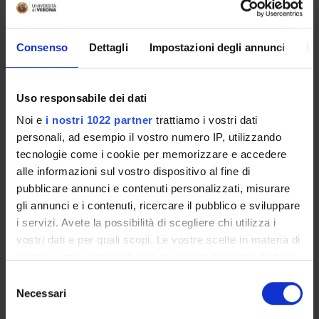
SPONSORS:
Consenso
Dettagli
Impostazioni degli annunci
In
Funds:
assigned and managed by the department
Uso responsabile dei dati
PROJECT PARTICIPANTS
Noi e
i nostri 1022 partner
trattiamo i vostri dati
personali, ad esempio il vostro numero IP, utilizzando
Sibilla Cantarini
tecnologie come i cookie per memorizzare e accedere
Associate Professor
alle informazioni sul vostro dispositivo al fine di
pubblicare annunci e contenuti personalizzati, misurare
gli annunci e i contenuti, ricercare il pubblico e sviluppare
RESEARCH AREAS INVOLVED IN THE PROJECT
i servizi. Avete la possibilità di scegliere chi utilizza i
vostri dati e per quali scopi. Le vostre scelte in materia di
Lingua e linguistica tedesca
privacy sono applicabili solo su questa proprietà digitale
Lexico-grammar – Lexikalische Grammatik
in cui avete effettuato le vostre scelte. È possibile
Selezione
Lingua e linguistica francese
modificare o revocare il proprio consenso in qualsiasi
Necessari
del
Lexico-grammar – Lexikalische Grammatik
momento dalla Dichiarazione sui cookie o facendo clic
consenso