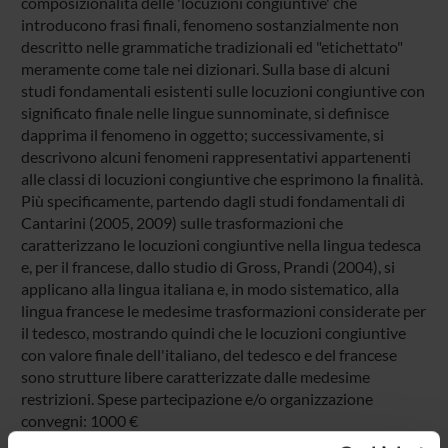
composizionalità delle 'locuzioni congiuntive' che
introducono frasi finali, fenomeno sostanzialmente non
descritto nelle grammatiche tradizionali ed "etichettato"
meramente come tale nei dizionari. Sulla base di alcuni
studi fondamentali esistenti sulle locuzioni congiuntive con
significato finale nelle lingue sunnominate, si definisce
dapprima il fenomeno in oggetto; successivamente, si
descrivono alcuni fenomeni rappresentativi appartenenti
alle classi di locuzioni congiuntive che esprimono la finalità.
Più specificamente, partendo dagli studi fondamentali di
Cantarini (2005, 2009) sulle trasformazioni che
caratterizzano le locuzioni congiuntive nella lingua tedesca
e, per il francese, dallo studio di Gross, Prandi (2004), si
applicano alla lingua italiana e, in modo sistematico, alla
lingua francese le medesime trasformazioni considerate per
il tedesco, mostrando quindi che le locuzioni congiuntive
con valore finale dell'italiano, del tedesco e del francese
sono strutture libere caratterizzate dalle medesime
restrizioni. Spese partecipazione e/o organizzazione
convegni: 1000 €