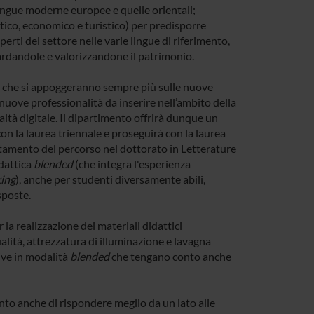
 lingue moderne europee e quelle orientali;
litico, economico e turistico) per predisporre
perti del settore nelle varie lingue di riferimento,
ardandole e valorizzandone il patrimonio.
, che si appoggeranno sempre più sulle nuove
uove professionalità da inserire nell’ambito della
ealtà digitale. Il dipartimento offrirà dunque un
con la laurea triennale e proseguirà con la laurea
etamento del percorso nel dottorato in Letterature
idattica
blended
(che integra l'esperienza
king
), anche per studenti diversamente abili,
sposte.
la realizzazione dei materiali didattici
ualità, attrezzatura di illuminazione e lavagna
ive in modalità
blended
che tengano conto anche
ento anche di rispondere meglio da un lato alle