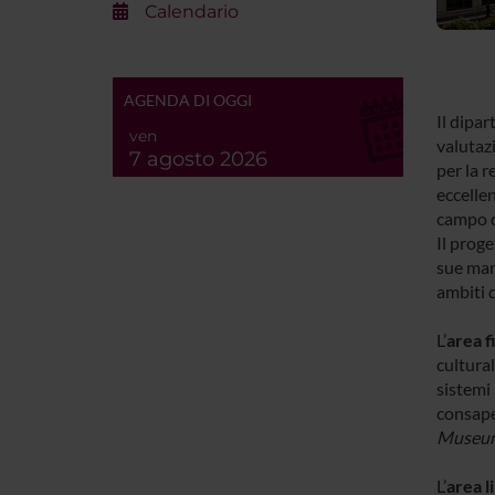
Calendario
AGENDA DI OGGI
Il dipa
ven
valutaz
7 agosto 2026
per la r
eccellen
campo 
Il proge
sue mani
ambiti d
L’
area f
cultural
sistemi 
consape
Museu
L’
area l