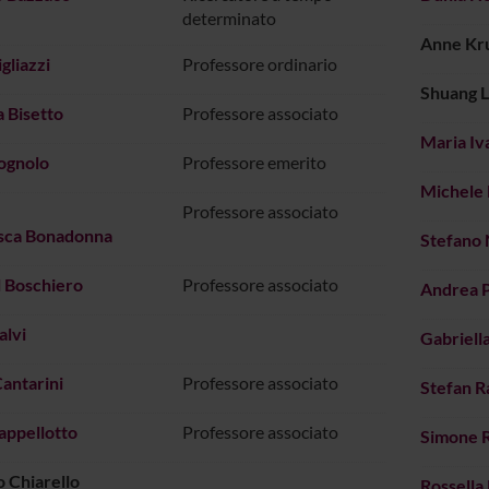
determinato
Anne Kru
igliazzi
Professore ordinario
Shuang L
 Bisetto
Professore associato
Maria Iv
ognolo
Professore emerito
Michele
Professore associato
sca Bonadonna
Stefano 
 Boschiero
Professore associato
Andrea 
alvi
Gabriella
Cantarini
Professore associato
Stefan 
appellotto
Professore associato
Simone 
o Chiarello
Rossella