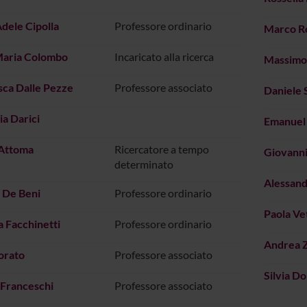
dele Cipolla
Professore ordinario
Marco R
Maria Colombo
Incaricato alla ricerca
Massimo
ca Dalle Pezze
Professore associato
Daniele 
ia Darici
Emanuel 
'Attoma
Ricercatore a tempo
Giovanni
determinato
Alessand
 De Beni
Professore ordinario
Paola Ve
 Facchinetti
Professore ordinario
Andrea 
iorato
Professore associato
Silvia D
 Franceschi
Professore associato