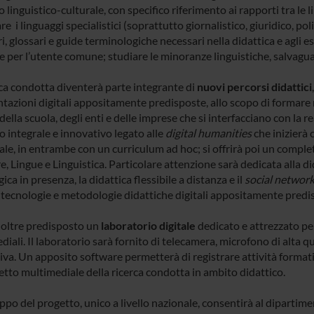
 linguistico-culturale, con specifico riferimento ai rapporti tra le
re i linguaggi specialistici (soprattutto giornalistico, giuridico, po
i, glossari e guide terminologiche necessari nella didattica e agli es
he per l’utente comune; studiare le minoranze linguistiche, salvagu
rca condotta diventerà parte integrante di
nuovi percorsi didattici
tazioni digitali appositamente predisposte, allo scopo di formare n
 della scuola, degli enti e delle imprese che si interfacciano con la r
o integrale e innovativo legato alle
digital humanities
che inizierà 
ale, in entrambe con un curriculum ad hoc; si offrirà poi un compl
e, Lingue e Linguistica. Particolare attenzione sarà dedicata alla d
ca in presenza, la didattica flessibile a distanza e il
social networ
 tecnologie e metodologie didattiche digitali appositamente predi
noltre predisposto un
laboratorio digitale
dedicato e attrezzato per 
iali. Il laboratorio sarà fornito di telecamera, microfono di alta q
tiva. Un apposito software permetterà di registrare attività format
petto multimediale della ricerca condotta in ambito didattico.
ppo del progetto, unico a livello nazionale, consentirà al dipartim