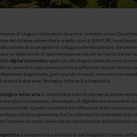
rtimento di Lingue e letterature straniere, premiato come Dipartime
ione del sistema universitario e della ricerca (ANVUR), ha ottenuto
ealizzazione di un progetto di sviluppo interdisciplinare, che perm
za e un laboratorio di sperimentazione, sia per la ricerca che per la 
delle
digital humanities
applicate alle lingue e letterature straniere
tto si concentra sulla conservazione e diffusione del patrimonio cu
festazioni linguistiche, potenziando in modo innovativo le metodolo
i ricerca in due aree: filologico-letteraria e linguistica.
ilologico-letteraria
si concentrerà sullo studio per la conservazion
e europeo occupandosi, ad esempio, di digitalizzare documenti anche
automatizzati. Questo permetterà la diffusione della conoscenza dig
volezza che la cooperazione fra l’accademia e le cosiddette istituz
ms'
) assume un ruolo chiave per la valorizzazione del patrimonio cul
inguistica
si concentrerà sull’analisi di dati linguistici tramite sof