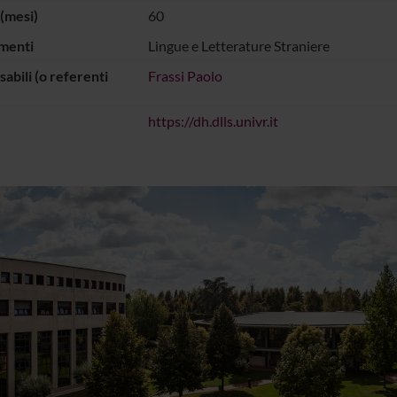
(mesi)
60
menti
Lingue e Letterature Straniere
abili (o referenti
Frassi Paolo
https://dh.dlls.univr.it