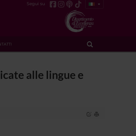
Segui su
TATTI
cate alle lingue e