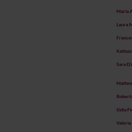
Maria A
Laura 
Frances
Katiusc
Sara D
Matteo
Roberta
Sidia F
Valeria