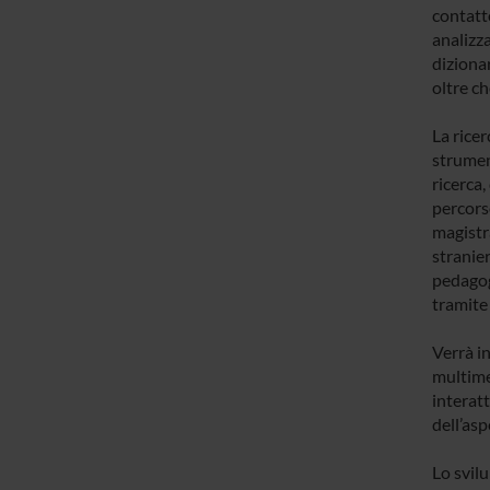
contatto
analizza
dizionar
oltre c
La rice
strumen
ricerca,
percors
magistr
stranier
pedagogi
tramite
Verrà i
multimed
interat
dell’as
Lo svilu