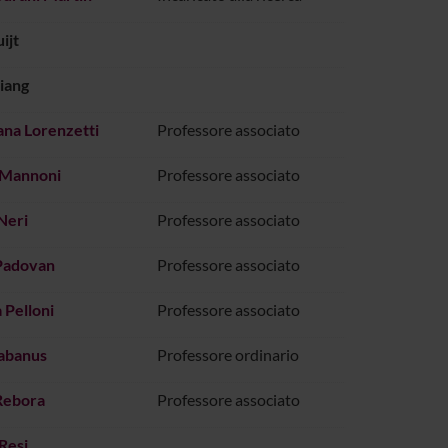
ijt
iang
ana Lorenzetti
Professore associato
 Mannoni
Professore associato
Neri
Professore associato
Padovan
Professore associato
 Pelloni
Professore associato
Rabanus
Professore ordinario
Rebora
Professore associato
 Resi