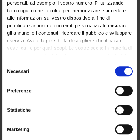
personali, ad esempio il vostro numero IP, utilizzando
tecnologie come i cookie per memorizzare e accedere
alle informazioni sul vostro dispositivo al fine di
Stefano Bazzaco
pubblicare annunci e contenuti personalizzati, misurare
Stefano Neri
gli annunci e i contenuti, ricercare il pubblico e sviluppare
i servizi. Avete la possibilità di scegliere chi utilizza i
Federica Zoppi
vostri dati e per quali scopi. Le vostre scelte in materia di
privacy sono applicabili solo su questa proprietà digitale
in cui avete effettuato le vostre scelte. È possibile
RECORDS AND DOCUMENTS
Selezione
modificare o revocare il proprio consenso in qualsiasi
Necessari
del
momento dalla Dichiarazione sui cookie o facendo clic
consenso
sull'icona di attivazione della privacy.
Preferenze
ORGANISATION
Con il tuo consenso, vorremmo anche:
raccogliere informazioni sulla tua posizione
Statistiche
GOVERNANCE
geografica, con un'approssimazione di qualche
metro,
COMMITTEES
Marketing
Identificare il tuo dispositivo, scansionandolo
attivamente alla ricerca di caratteristiche specifiche