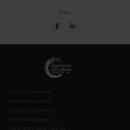
Share
PhD programmes
Advanced courses
Contact information
Technical support
Back office Area - dbErw