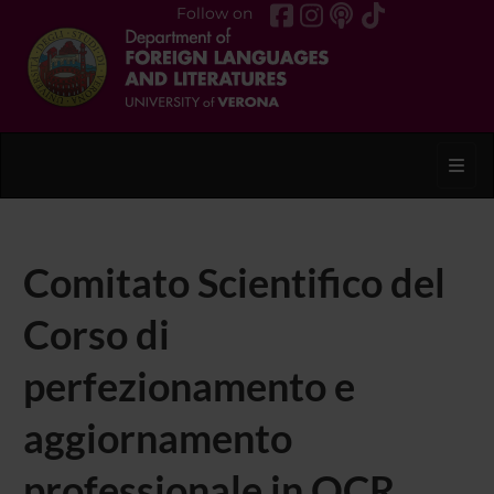
Follow on
Toggl
Comitato Scientifico del
Corso di
perfezionamento e
aggiornamento
professionale in OCR,