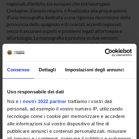
regionali, d’ambito sia europeo che extraeuropeo.
L’indagine, d’ampio respiro, è finalizzata alla preparazione
d’una monografia dedicata a una rigorosa descrizione della
pronuncia dello spagnolo e di svariati accenti regionali,
senza trascurare aspetti e problemi legati all’ortoepía e
all’ortología. La monografia è prevista in due versioni:
spagnola (Las pronunciaciones del español) e inglese
(Spanish PronunciationS).
Importo previsto relativo alle missioni (FUR): 2000 euro
Consenso
Dettagli
Impostazioni degli annunci
In
PROJECT PARTICIPANTS
Uso responsabile dei dati
Renzo Miotti
Noi e
i nostri 1022 partner
trattiamo i vostri dati
Associate Professor
personali, ad esempio il vostro numero IP, utilizzando
tecnologie come i cookie per memorizzare e accedere
alle informazioni sul vostro dispositivo al fine di
RESEARCH AREAS INVOLVED IN THE PROJECT
pubblicare annunci e contenuti personalizzati, misurare
gli annunci e i contenuti, ricercare il pubblico e sviluppare