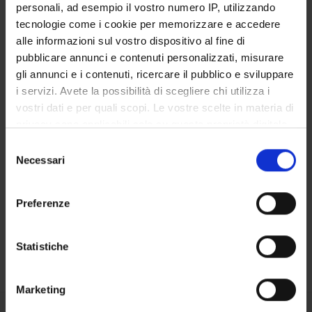
personali, ad esempio il vostro numero IP, utilizzando
SERVIZI DI SEGRETERIA STUDENTI
tecnologie come i cookie per memorizzare e accedere
alle informazioni sul vostro dispositivo al fine di
STRUTTURE DEL DIPARTIMENTO
pubblicare annunci e contenuti personalizzati, misurare
gli annunci e i contenuti, ricercare il pubblico e sviluppare
BIBLIOTECHE
i servizi. Avete la possibilità di scegliere chi utilizza i
vostri dati e per quali scopi. Le vostre scelte in materia di
CENTRI
privacy sono applicabili solo su questa proprietà digitale
in cui avete effettuato le vostre scelte. È possibile
Selezione
Contatti
modificare o revocare il proprio consenso in qualsiasi
Necessari
del
Persone
momento dalla Dichiarazione sui cookie o facendo clic
consenso
sull'icona di attivazione della privacy.
Luoghi
Preferenze
Calendario
Con il tuo consenso, vorremmo anche:
raccogliere informazioni sulla tua posizione
Statistiche
geografica, con un'approssimazione di qualche
metro,
Marketing
Identificare il tuo dispositivo, scansionandolo
attivamente alla ricerca di caratteristiche specifiche