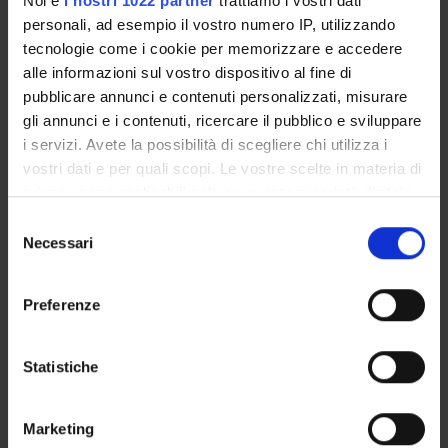
Noi e
i nostri 1022 partner
trattiamo i vostri dati
personali, ad esempio il vostro numero IP, utilizzando
AREE DI RICERCA COINVOLTE DAL PROGETTO
tecnologie come i cookie per memorizzare e accedere
Letteratura francese e letterature francofone
alle informazioni sul vostro dispositivo al fine di
Literature (General): Literary history
pubblicare annunci e contenuti personalizzati, misurare
gli annunci e i contenuti, ricercare il pubblico e sviluppare
i servizi. Avete la possibilità di scegliere chi utilizza i
Allegati
vostri dati e per quali scopi. Le vostre scelte in materia di
privacy sono applicabili solo su questa proprietà digitale
Allegati
in cui avete effettuato le vostre scelte. È possibile
Selezione
programma WIF Conference
(octet-
modificare o revocare il proprio consenso in qualsiasi
Necessari
del
stream, en, 0 KB, 16/02/12)
momento dalla Dichiarazione sui cookie o facendo clic
consenso
sull'icona di attivazione della privacy.
Preferenze
Con il tuo consenso, vorremmo anche:
raccogliere informazioni sulla tua posizione
Statistiche
ATTIVITÀ
geografica, con un'approssimazione di qualche
metro,
Marketing
AREE DI RICERCA
Identificare il tuo dispositivo, scansionandolo