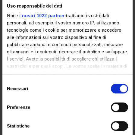
Luca Salvi
Uso responsabile dei dati
Professore associato
Noi e
i nostri 1022 partner
trattiamo i vostri dati
Isolde Schiffermuller
personali, ad esempio il vostro numero IP, utilizzando
Professore ordinario
tecnologie come i cookie per memorizzare e accedere
alle informazioni sul vostro dispositivo al fine di
Sara Trentini
pubblicare annunci e contenuti personalizzati, misurare
Andrea Zinato
gli annunci e i contenuti, ricercare il pubblico e sviluppare
Professore ordinario
i servizi. Avete la possibilità di scegliere chi utilizza i
Susanna Zinato
vostri dati e per quali scopi. Le vostre scelte in materia di
Professore ordinario
privacy sono applicabili solo su questa proprietà digitale
in cui avete effettuato le vostre scelte. È possibile
Selezione
modificare o revocare il proprio consenso in qualsiasi
Necessari
del
momento dalla Dichiarazione sui cookie o facendo clic
consenso
COLLABORATORI ESTERNI
sull'icona di attivazione della privacy.
Preferenze
Edoardo Balletta
Università di Bologna
Con il tuo consenso, vorremmo anche:
raccogliere informazioni sulla tua posizione
Statistiche
Ugo Fracassa
geografica, con un'approssimazione di qualche
Roma Tre